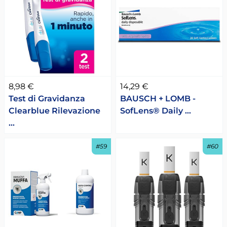
8,98 €
14,29 €
Test di Gravidanza
BAUSCH + LOMB -
Clearblue Rilevazione
SofLens® Daily …
…
#59
#60