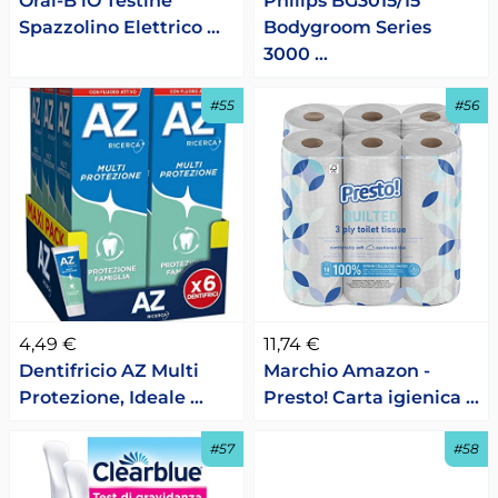
Oral-B iO Testine
Philips BG3015/15
Spazzolino Elettrico …
Bodygroom Series
3000 …
#55
#56
4,49 €
11,74 €
Dentifricio AZ Multi
Marchio Amazon -
Protezione, Ideale …
Presto! Carta igienica …
#57
#58