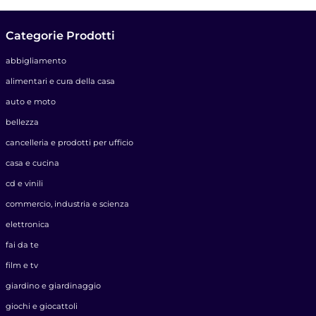
Categorie Prodotti
abbigliamento
alimentari e cura della casa
auto e moto
bellezza
cancelleria e prodotti per ufficio
casa e cucina
cd e vinili
commercio, industria e scienza
elettronica
fai da te
film e tv
giardino e giardinaggio
giochi e giocattoli