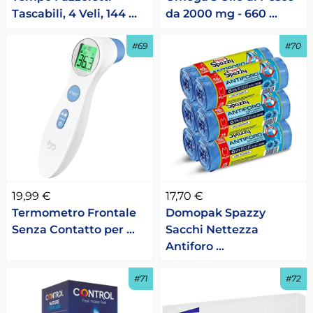
Tascabili, 4 Veli, 144 …
da 2000 mg - 660 …
#69
#70
19,99 €
17,70 €
Termometro Frontale
Domopak Spazzy
Senza Contatto per …
Sacchi Nettezza
Antiforo …
#71
#72