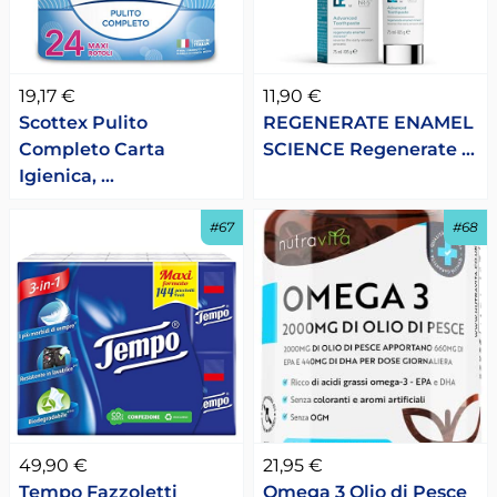
19,17 €
11,90 €
Scottex Pulito
REGENERATE ENAMEL
Completo Carta
SCIENCE Regenerate …
Igienica, …
#67
#68
49,90 €
21,95 €
Tempo Fazzoletti
Omega 3 Olio di Pesce