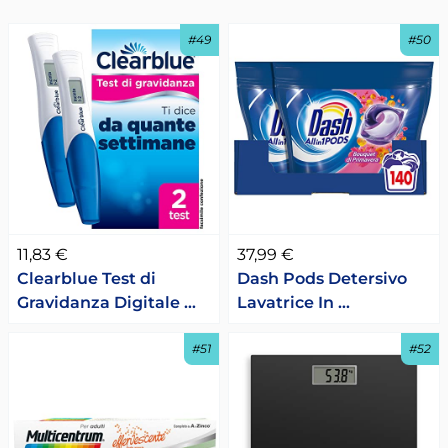
#49
#50
11,83 €
37,99 €
Clearblue Test di
Dash Pods Detersivo
Gravidanza Digitale …
Lavatrice In …
#51
#52