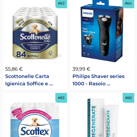
#63
#64
55,86 €
39,99 €
Scottonelle Carta
Philips Shaver series
Igienica Soffice e …
1000 - Rasoio …
#65
#66