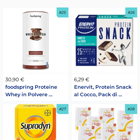
#25
#26
30,90 €
6,29 €
foodspring Proteine
Enervit, Protein Snack
Whey in Polvere …
al Cocco, Pack di …
#27
#28