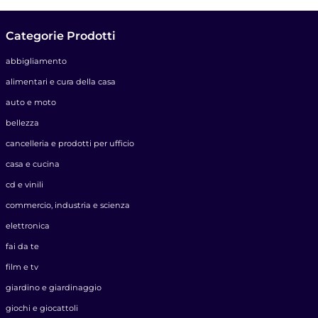
Categorie Prodotti
abbigliamento
alimentari e cura della casa
auto e moto
bellezza
cancelleria e prodotti per ufficio
casa e cucina
cd e vinili
commercio, industria e scienza
elettronica
fai da te
film e tv
giardino e giardinaggio
giochi e giocattoli