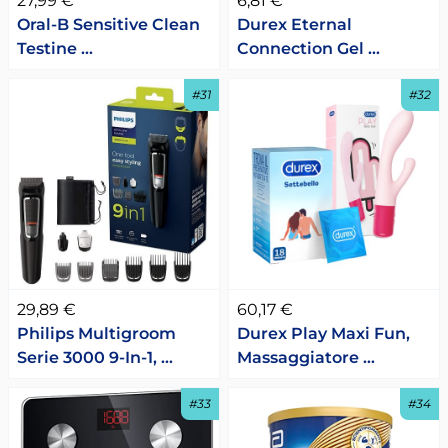
27,99 €
6,81 €
Oral-B Sensitive Clean
Durex Eternal
Testine …
Connection Gel …
#31
#32
29,89 €
60,17 €
Philips Multigroom
Durex Play Maxi Fun,
Serie 3000 9-In-1, …
Massaggiatore …
#33
#34