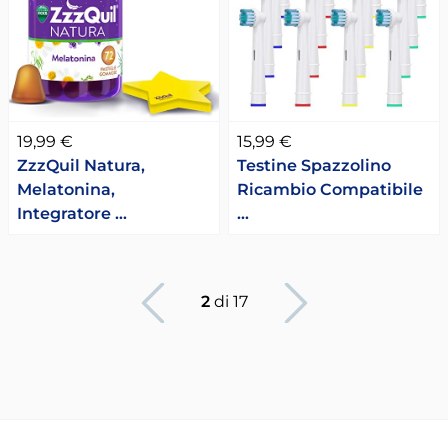
19,99 €
15,99 €
ZzzQuil Natura,
Testine Spazzolino
Melatonina,
Ricambio Compatibile
Integratore …
…
Pagina precedente
Pagina succesiv
2
di 17