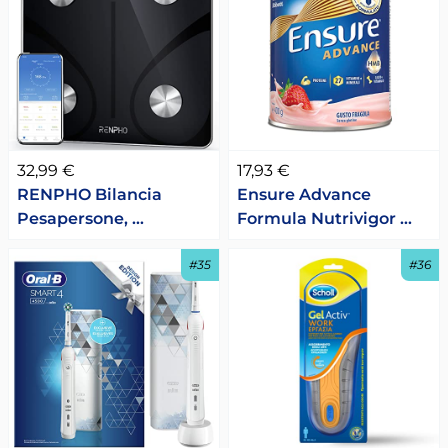
32,99 €
17,93 €
RENPHO Bilancia
Ensure Advance
Pesapersone, …
Formula Nutrivigor …
#35
#36