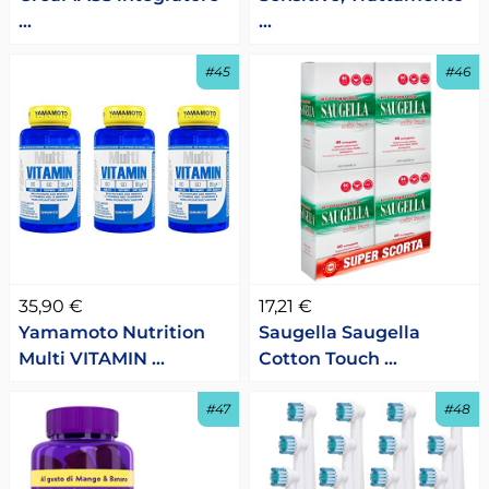
…
…
#45
#46
35,90 €
17,21 €
Yamamoto Nutrition
Saugella Saugella
Multi VITAMIN …
Cotton Touch …
#47
#48