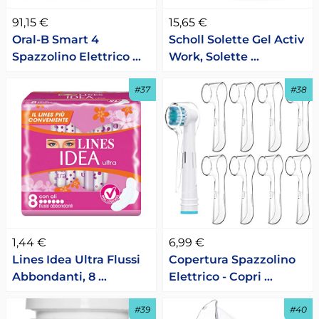
91,15 €
15,65 €
Oral-B Smart 4
Scholl Solette Gel Activ
Spazzolino Elettrico …
Work, Solette …
#37
#38
1,44 €
6,99 €
Lines Idea Ultra Flussi
Copertura Spazzolino
Abbondanti, 8 …
Elettrico - Copri …
#39
#40