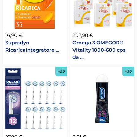
16,90 €
207,98 €
Supradyn
Omega 3 OMEGOR®
RicaricaIntegratore …
Vitality 1000-600 cps
da …
#29
#30