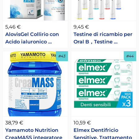
5,46 €
9,45 €
AlovisGel Collirio con
Testine di ricambio per
Acido ialuronico …
Oral B，Testine …
#43
#44
38,79 €
10,59 €
Yamamoto Nutrition
Elmex Dentifricio
CreaMASS integratore
Sensitive, Trattamento