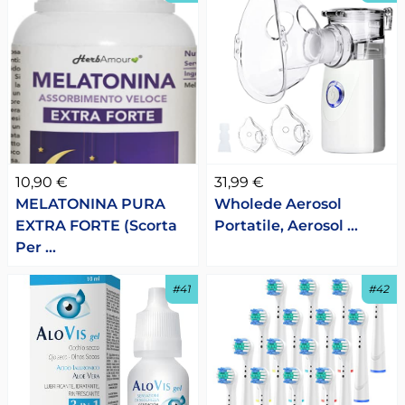
10,90 €
31,99 €
MELATONINA PURA
Wholede Aerosol
EXTRA FORTE (Scorta
Portatile, Aerosol …
Per …
#41
#42