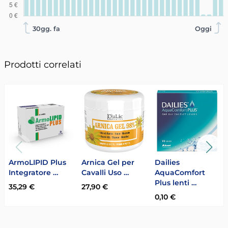
30gg. fa
Oggi
Prodotti correlati
ArmoLIPID Plus
Arnica Gel per
Dailies
Integratore …
Cavalli Uso …
AquaComfort
Plus lenti …
35,29 €
27,90 €
0,10 €