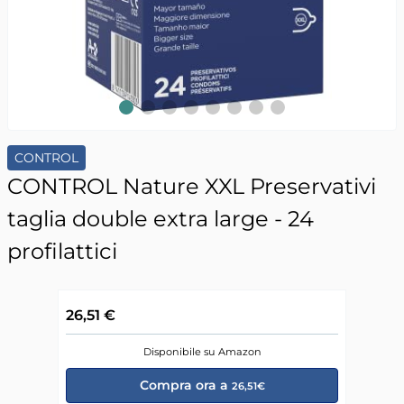
Slide 1
Slide 2
Slide 3
Slide 4
Slide 5
Slide 6
Slide 7
Slide 8
CONTROL
CONTROL Nature XXL Preservativi
taglia double extra large - 24
profilattici
26,51 €
Disponibile su Amazon
Compra ora a
26,51€