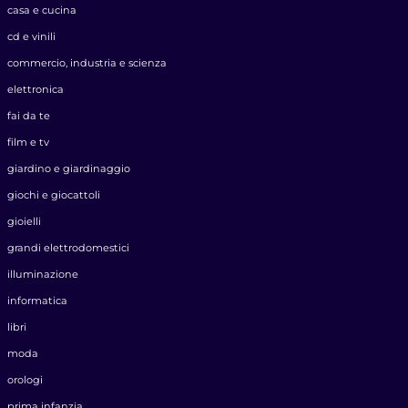
casa e cucina
cd e vinili
commercio, industria e scienza
elettronica
fai da te
film e tv
giardino e giardinaggio
giochi e giocattoli
gioielli
grandi elettrodomestici
illuminazione
informatica
libri
moda
orologi
prima infanzia