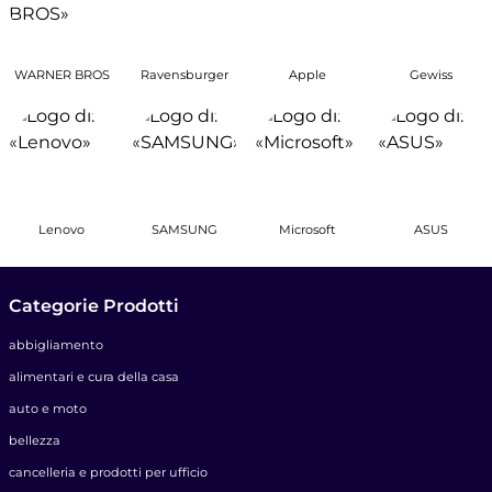
WARNER BROS
Ravensburger
Apple
Gewiss
Lenovo
SAMSUNG
Microsoft
ASUS
Categorie Prodotti
abbigliamento
alimentari e cura della casa
auto e moto
bellezza
cancelleria e prodotti per ufficio