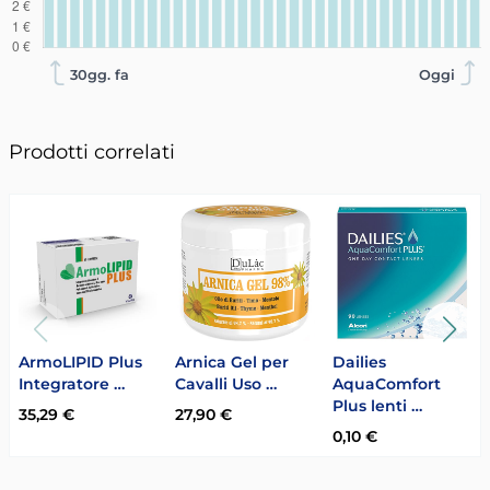
30gg. fa
Oggi
Prodotti correlati
ArmoLIPID Plus
Arnica Gel per
Dailies
Integratore …
Cavalli Uso …
AquaComfort
Plus lenti …
35,29 €
27,90 €
0,10 €