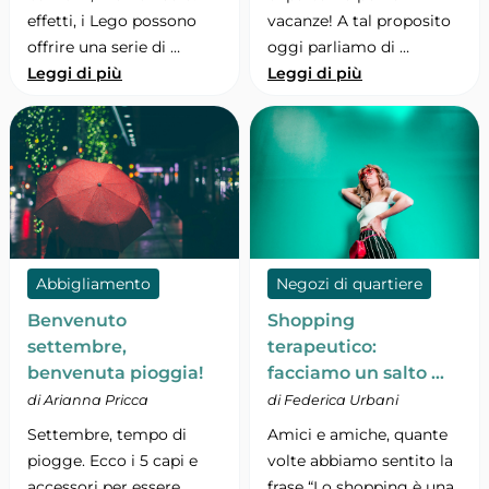
effetti, i Lego possono
vacanze! A tal proposito
offrire una serie di …
oggi parliamo di …
Leggi di più
Leggi di più
Abbigliamento
Negozi di quartiere
Benvenuto
Shopping
settembre,
terapeutico:
benvenuta pioggia!
facciamo un salto …
di Arianna Pricca
di Federica Urbani
Settembre, tempo di
Amici e amiche, quante
piogge. Ecco i 5 capi e
volte abbiamo sentito la
accessori per essere
frase “Lo shopping è una