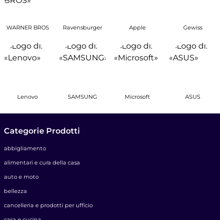
WARNER BROS
Ravensburger
Apple
Gewiss
Lenovo
SAMSUNG
Microsoft
ASUS
Categorie Prodotti
abbigliamento
alimentari e cura della casa
auto e moto
bellezza
cancelleria e prodotti per ufficio
casa e cucina