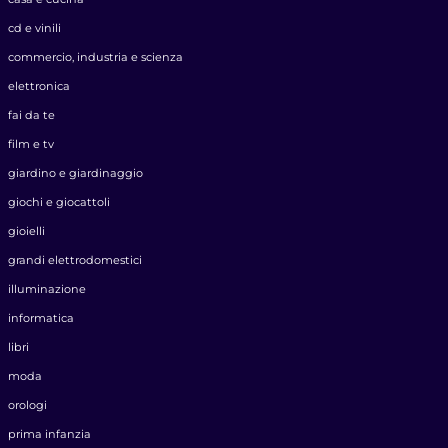
cd e vinili
commercio, industria e scienza
elettronica
fai da te
film e tv
giardino e giardinaggio
giochi e giocattoli
gioielli
grandi elettrodomestici
illuminazione
informatica
libri
moda
orologi
prima infanzia