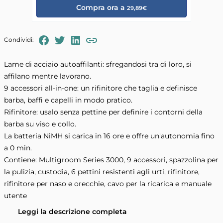
Compra ora a
29,89€
FaceBook
Twitter
LinkedIn
Condividi:
Copia il link negli appunti
Lame di acciaio autoaffilanti: sfregandosi tra di loro, si
affilano mentre lavorano.
9 accessori all-in-one: un rifinitore che taglia e definisce
barba, baffi e capelli in modo pratico.
Rifinitore: usalo senza pettine per definire i contorni della
barba su viso e collo.
La batteria NiMH si carica in 16 ore e offre un'autonomia fino
a 0 min.
Contiene: Multigroom Series 3000, 9 accessori, spazzolina per
la pulizia, custodia, 6 pettini resistenti agli urti, rifinitore,
rifinitore per naso e orecchie, cavo per la ricarica e manuale
utente
Leggi la descrizione completa