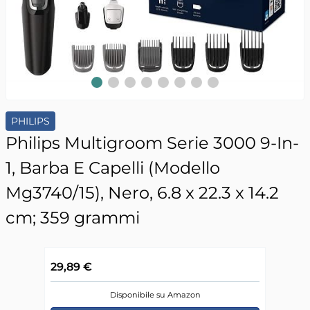
Slide 1
Slide 2
Slide 3
Slide 4
Slide 5
Slide 6
Slide 7
Slide 8
PHILIPS
Philips Multigroom Serie 3000 9-In-
1, Barba E Capelli (Modello
Mg3740/15), Nero, ‎6.8 x 22.3 x 14.2
cm; 359 grammi
29,89 €
Disponibile su Amazon