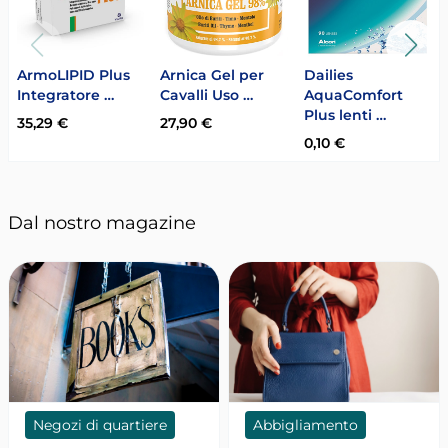
ArmoLIPID Plus
Arnica Gel per
Dailies
Integratore …
Cavalli Uso …
AquaComfort
Plus lenti …
35,29 €
27,90 €
0,10 €
Dal nostro magazine
Negozi di quartiere
Abbigliamento