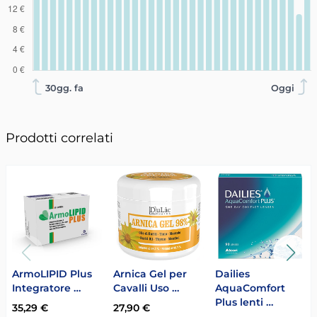
30gg. fa
Oggi
Prodotti correlati
ArmoLIPID Plus
Arnica Gel per
Dailies
Integratore …
Cavalli Uso …
AquaComfort
Plus lenti …
35,29 €
27,90 €