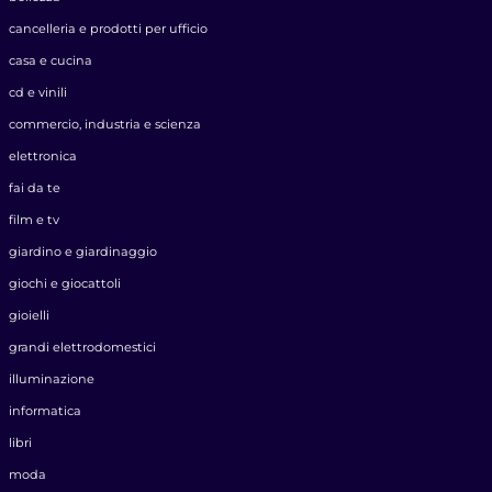
cancelleria e prodotti per ufficio
casa e cucina
cd e vinili
commercio, industria e scienza
elettronica
fai da te
film e tv
giardino e giardinaggio
giochi e giocattoli
gioielli
grandi elettrodomestici
illuminazione
informatica
libri
moda