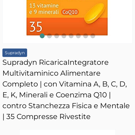
Slide 1
Slide 2
Slide 3
Slide 4
Slide 5
Slide 6
Slide 7
Slide 8
Supradyn
Supradyn RicaricaIntegratore
Multivitaminico Alimentare
Completo | con Vitamina A, B, C, D,
E, K, Minerali e Coenzima Q10 |
contro Stanchezza Fisica e Mentale
| 35 Compresse Rivestite