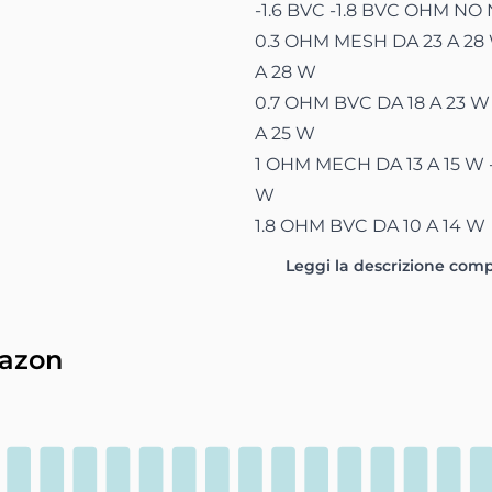
-1.6 BVC -1.8 BVC OHM NO
0.3 OHM MESH DA 23 A 28 
A 28 W
0.7 OHM BVC DA 18 A 23 W
A 25 W
1 OHM MECH DA 13 A 15 W -
W
1.8 OHM BVC DA 10 A 14 W
Leggi la descrizione com
mazon