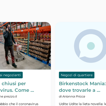
ai negozianti
Negozi di quartiere
 chiusi per
Birkenstock Mania:
virus. Come …
dove trovarle a …
ne prezzo.it
di Arianna Pricca
bbio che il coronavirus
Udite Udite la lieta novella: l