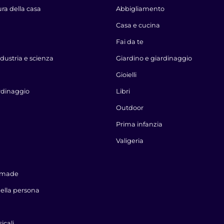
ura della casa
Abbigliamento
Casa e cucina
Fai da te
dustria e scienza
Giardino e giardinaggio
Gioielli
rdinaggio
Libri
Outdoor
Prima infanzia
Valigeria
dmade
della persona
icali