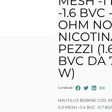
MESH -1
-1.6 BVC 
OHM N
NICOTIN
PEZZI (1
BVC DA 7
W)
FaceBook
Twitter
Linked
Condividi:
Copia
NAUTILUS BOBINE COIL R
0.3 MESH -0.4 BVC -0.7 BV