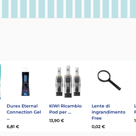
Durex Eternal
KIWI Ricambio
Lente di
Connection Gel
Pod per …
ingrandimento
…
Free
13,90 €
6,81 €
0,02 €