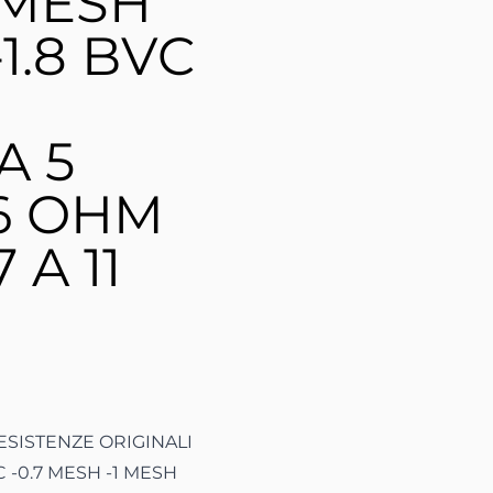
 MESH
-1.8 BVC
O
A 5
.6 OHM
 A 11
In
 il link negli appunti
ESISTENZE ORIGINALI
C -0.7 MESH -1 MESH