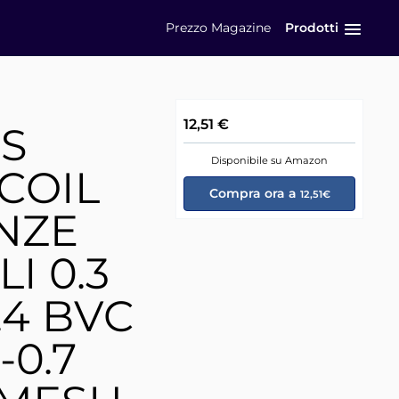
Prezzo
Magazine
Prodotti
12,51 €
US
Disponibile su Amazon
COIL
Compra ora a
12,51€
NZE
I 0.3
.4 BVC
-0.7