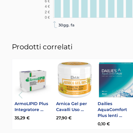
30gg. fa
Prodotti correlati
ArmoLIPID Plus
Arnica Gel per
Dailies
Integratore …
Cavalli Uso …
AquaComfort
Plus lenti …
35,29 €
27,90 €
0,10 €