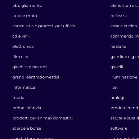
abbigliamento
alimentari e c
auto e moto
bellezza
cancelleria e prodotti per ufficio
casa e cucina
cd e vinili
commercio, in
elettronica
fai da te
film e tv
giardino e gia
giochi e giocattoli
gioielli
grandi elettrodomestici
illuminazione
informatica
libri
moda
orologi
prima infanzia
prodotti han
prodotti per animali domestici
salute e cura 
scarpe e borse
software
sport e tempo libero
strumenti mus