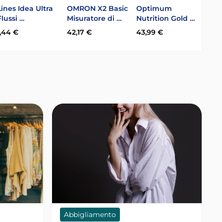
Lines Idea Ultra
OMRON X2 Basic
Optimum
Oral
Flussi …
Misuratore di …
Nutrition Gold …
Acti
1,44 €
42,17 €
43,99 €
26,6
Abbigliamento