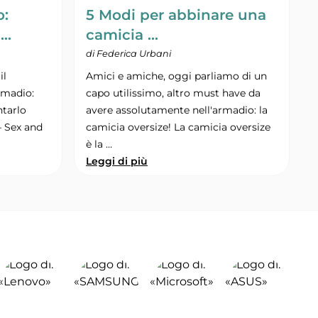
o:
5 Modi per abbinare una
 …
camicia …
di Federica Urbani
il
Amici e amiche, oggi parliamo di un
rmadio:
capo utilissimo, altro must have da
ntarlo
avere assolutamente nell'armadio: la
 – Sex and
camicia oversize! La camicia oversize
è la …
Leggi di più