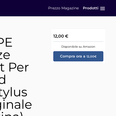
Prezzo
Magazine
Prodotti
12,00 €
PE
Disponibile su Amazon
ze
Compra ora a
12,00€
t Per
d
ylus
ginale