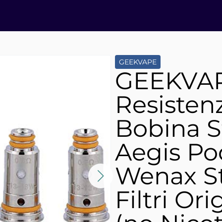
GEEKVAPE
GEEKVA
Resisten
Bobina S
Aegis Po
Wenax St
Filtri Ori