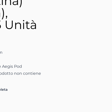
ina)
),
5 Unità
In
 il link negli appunti
hm
e Aegis Pod
rodotto non contiene
pleta