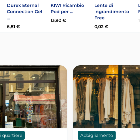
Durex Eternal
KIWI Ricambio
Lente di
Connection Gel
Pod per …
ingrandimento
…
Free
13,90 €
6,81 €
0,02 €
i quartiere
Abbigliamento