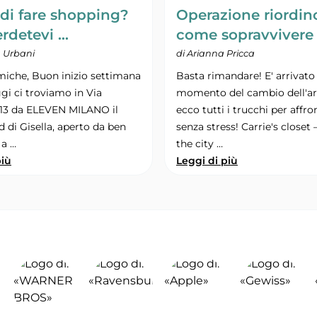
 di fare shopping?
Operazione riordin
rdetevi …
come sopravvivere
a Urbani
di Arianna Pricca
miche, Buon inizio settimana
Basta rimandare! E' arrivato 
ggi ci troviamo in Via
momento del cambio dell'a
13 da ELEVEN MILANO il
ecco tutti i trucchi per affro
 di Gisella, aperto da ben
senza stress! Carrie's closet
 a …
the city …
più
Leggi di più