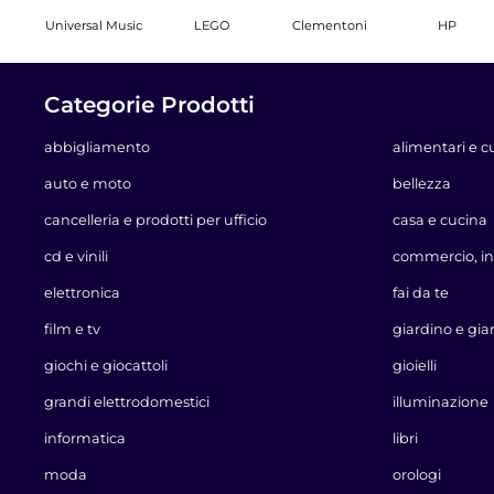
Universal Music
LEGO
Clementoni
HP
Categorie Prodotti
abbigliamento
alimentari e c
auto e moto
bellezza
cancelleria e prodotti per ufficio
casa e cucina
cd e vinili
commercio, in
elettronica
fai da te
film e tv
giardino e gia
giochi e giocattoli
gioielli
grandi elettrodomestici
illuminazione
informatica
libri
moda
orologi