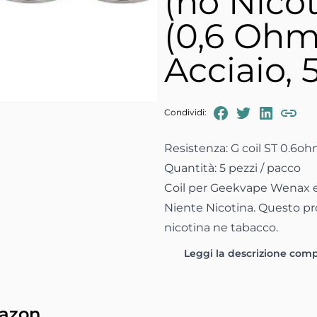
(no Nicot
(0,6 Ohm
Acciaio, 
FaceBook
Twitter
Linked
Condividi:
Copia
Resistenza: G coil ST 0.6o
Quantità: 5 pezzi / pacco
Coil per Geekvape Wenax 
Niente Nicotina. Questo p
nicotina ne tabacco.
Leggi la descrizione com
mazon