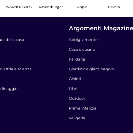
WARNER BROS
Ravensburger
Apple
Gewiss
Argomenti Magazin
ura della casa
Abbigliamento
Casa e cucina
Fai da te
dustria e scienza
Giardino e giardinaggio
Gioielli
rdinaggio
Libri
Outdoor
Prima infanzia
Valigeria