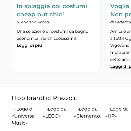
In spiaggia coi costumi
Voglia
cheap but chic!
Non pe
di Arianna Pricca
di Federic
Una selezione di costumi da bagno
Amici e a
economici ma chiccosissimi!
a tutti! O
Leggi di più
Vigevano 
multibrand
sette anni
Leggi di 
I top brand di Prezzo.it