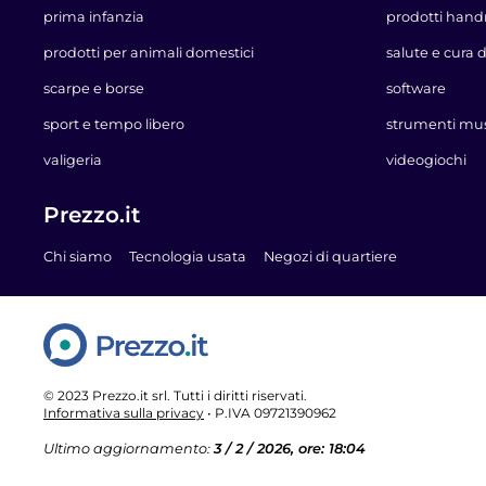
prima infanzia
prodotti han
prodotti per animali domestici
salute e cura 
scarpe e borse
software
sport e tempo libero
strumenti mus
valigeria
videogiochi
Prezzo.it
Chi siamo
Tecnologia usata
Negozi di quartiere
Prezzo.it
© 2023 Prezzo.it srl. Tutti i diritti riservati.
Informativa sulla privacy
• P.IVA 09721390962
Ultimo aggiornamento:
3 / 2 / 2026, ore: 18:04