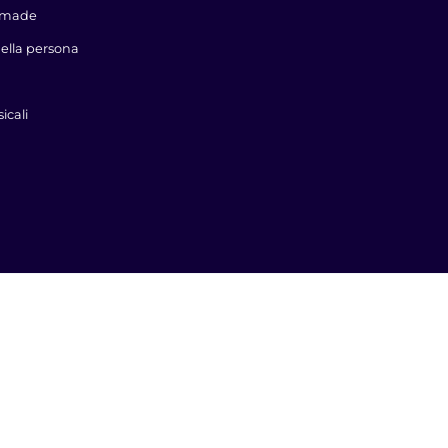
dmade
della persona
icali