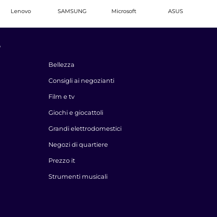
Lenovo
SAMSUNG
Microsoft
ASUS
e
Bellezza
Consigli ai negozianti
Film e tv
Giochi e giocattoli
Grandi elettrodomestici
Negozi di quartiere
Prezzo it
Strumenti musicali