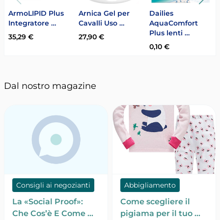
ArmoLIPID Plus
Arnica Gel per
Dailies
Integratore …
Cavalli Uso …
AquaComfort
Plus lenti …
35,29 €
27,90 €
0,10 €
Dal nostro magazine
Consigli ai negozianti
Abbigliamento
La «Social Proof»:
Come scegliere il
Che Cos’è E Come …
pigiama per il tuo …