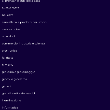
alimentari e cura della casa
auto e moto
bellezza
cancelleria e prodotti per ufficio
casa e cucina
cd e vinili
commercio, industria e scienza
elettronica
fai da te
film e tv
giardino e giardinaggio
giochi e giocattoli
gioielli
grandi elettrodomestici
illuminazione
informatica