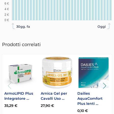
30gg. fa
Oggi
Prodotti correlati
ArmoLIPID Plus
Arnica Gel per
Dailies
Integratore …
Cavalli Uso …
AquaComfort
Plus lenti …
35,29 €
27,90 €
0,10 €