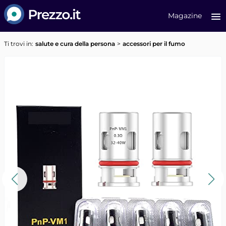
Prezzo.it
Magazine
Ti trovi in:
salute e cura della persona
accessori per il fumo