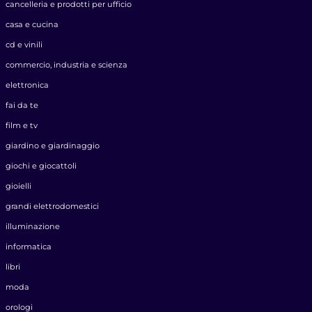
cancelleria e prodotti per ufficio
casa e cucina
cd e vinili
commercio, industria e scienza
elettronica
fai da te
film e tv
giardino e giardinaggio
giochi e giocattoli
gioielli
grandi elettrodomestici
illuminazione
informatica
libri
moda
orologi