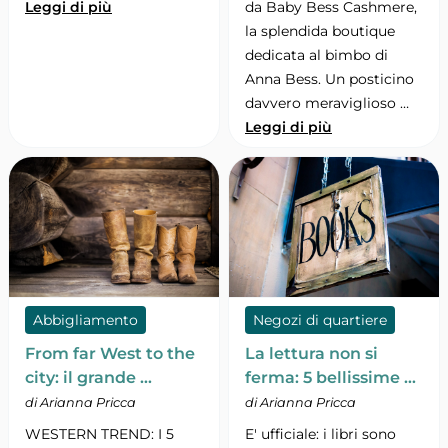
Leggi di più
da Baby Bess Cashmere,
la splendida boutique
dedicata al bimbo di
Anna Bess. Un posticino
davvero meraviglioso …
Leggi di più
Abbigliamento
Negozi di quartiere
From far West to the
La lettura non si
city: il grande …
ferma: 5 bellissime …
di Arianna Pricca
di Arianna Pricca
WESTERN TREND: I 5
E' ufficiale: i libri sono