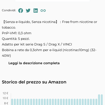
FaceBook
Twitter
LinkedIn
Condividi:
Copia il link negli appunti
【Senza e-liquido, Senza nicotina】：Free from nicotine or
tobacco.
PnP-VM1: 0,3 ohm
Quantità: 5 pezzi.
Adatto per kit serie Drag S / Drag X / VINCI
Bobina a rete da 0,3ohm per e-liquid (nicotina≤10mg) (32-
40W)
Leggi la descrizione completa
Storico del prezzo su Amazon