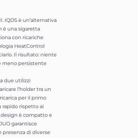
In
 il link negli appunti
 IQOS è un’alternativa
n è una sigaretta
ziona con ricariche
nologia HeatControl
arlo. Il risultato: niente
e meno persistente
 due utilizzi
ricare l’holder tra un
 ricarica per il primo
 rapido rispetto ai
l design è compatto e
3 DUO garantisce
n presenza di diverse