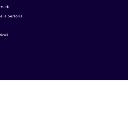
dmade
della persona
icali