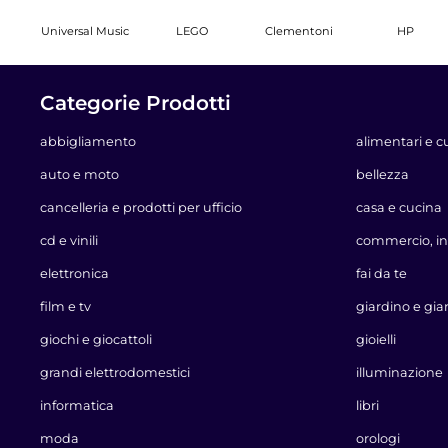
Universal Music
LEGO
Clementoni
HP
Categorie Prodotti
abbigliamento
alimentari e c
auto e moto
bellezza
cancelleria e prodotti per ufficio
casa e cucina
cd e vinili
commercio, in
elettronica
fai da te
film e tv
giardino e gia
giochi e giocattoli
gioielli
grandi elettrodomestici
illuminazione
informatica
libri
moda
orologi