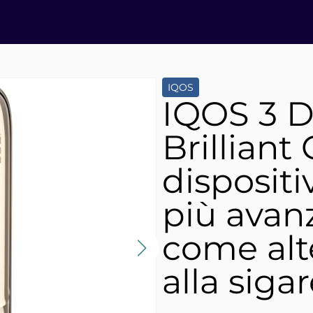
IQOS
IQOS 3 
Brilliant 
disposit
più avan
come alt
alla siga