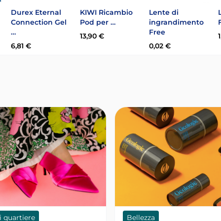
Durex Eternal
KIWI Ricambio
Lente di
Connection Gel
Pod per …
ingrandimento
…
Free
13,90 €
6,81 €
0,02 €
i quartiere
Bellezza