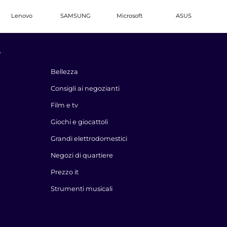
Lenovo
SAMSUNG
Microsoft
ASUS
e
Bellezza
Consigli ai negozianti
Film e tv
Giochi e giocattoli
Grandi elettrodomestici
Negozi di quartiere
Prezzo it
Strumenti musicali