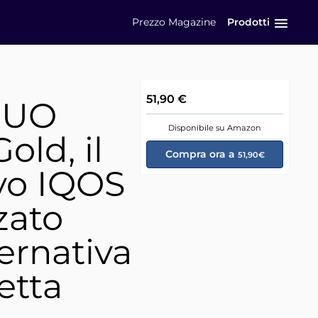
Prezzo
Magazine
Prodotti
51,90 €
DUO
Disponibile su Amazon
Gold, il
Compra ora a
51,90€
ivo IQOS
zato
ernativa
retta