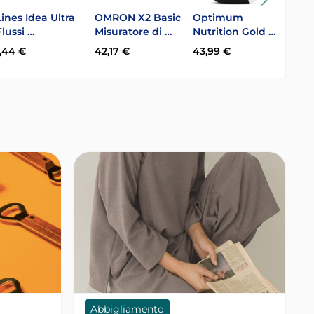
Lines Idea Ultra
OMRON X2 Basic
Optimum
Oral
Flussi …
Misuratore di …
Nutrition Gold …
Acti
1,44 €
42,17 €
43,99 €
26,6
Abbigliamento