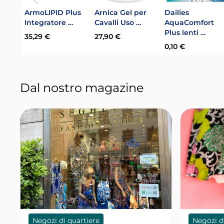
ArmoLIPID Plus
Arnica Gel per
Dailies
Integratore …
Cavalli Uso …
AquaComfort
Plus lenti …
35,29 €
27,90 €
0,10 €
Dal nostro magazine
Negozi di quartiere
Negozi d