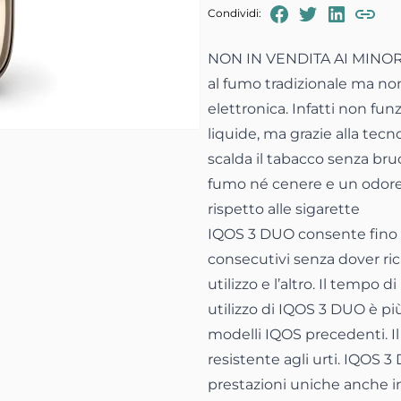
FaceBook
Twitter
Linked
Condividi:
Copia
NON IN VENDITA AI MINORI.
al fumo tradizionale ma no
elettronica. Infatti non fun
e 6
liquide, ma grazie alla tec
scalda il tabacco senza bruci
fumo né cenere e un odor
rispetto alle sigarette
IQOS 3 DUO consente fino a
consecutivi senza dover rica
utilizzo e l’altro. Il tempo di
utilizzo di IQOS 3 DUO è più
modelli IQOS precedenti. I
resistente agli urti. IQOS 
prestazioni uniche anche i