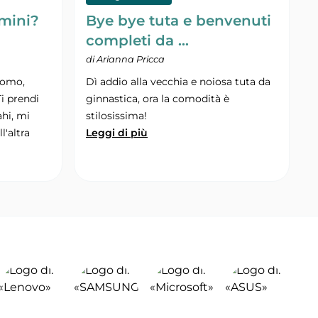
omini?
Bye bye tuta e benvenuti
completi da …
di Arianna Pricca
uomo,
Dì addio alla vecchia e noiosa tuta da
Ti prendi
ginnastica, ora la comodità è
ahi, mi
stilosissima!
l'altra
Leggi di più