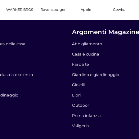
WARNER BROS
Ravensburger
Apple
Gewiss
Argomenti Magazin
ura della casa
Abbigliamento
Casa e cucina
Fai da te
dustria e scienza
Giardino e giardinaggio
Gioielli
rdinaggio
Libri
Outdoor
Prima infanzia
Valigeria