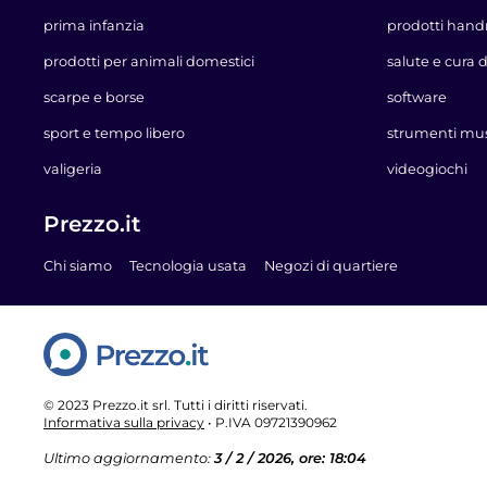
prima infanzia
prodotti han
prodotti per animali domestici
salute e cura 
scarpe e borse
software
sport e tempo libero
strumenti mus
valigeria
videogiochi
Prezzo.it
Chi siamo
Tecnologia usata
Negozi di quartiere
Prezzo.it
© 2023 Prezzo.it srl. Tutti i diritti riservati.
Informativa sulla privacy
• P.IVA 09721390962
Ultimo aggiornamento:
3 / 2 / 2026, ore: 18:04