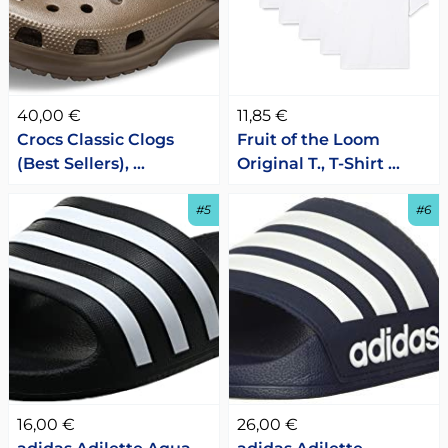
40,00 €
11,85 €
Crocs Classic Clogs
Fruit of the Loom
(Best Sellers), …
Original T., T-Shirt …
#5
#6
16,00 €
26,00 €