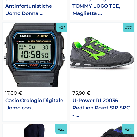
Antinfortunistiche
TOMMY LOGO TEE,
Uomo Donna …
Maglietta …
#21
#22
17,00 €
75,90 €
Casio Orologio Digitale
U-Power RL20036
Uomo con …
RedLion Point S1P SRC
- …
#23
#24