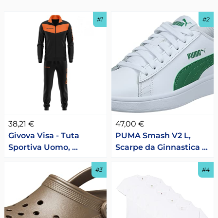
#1
#2
38,21 €
47,00 €
Givova Visa - Tuta
PUMA Smash V2 L,
Sportiva Uomo, …
Scarpe da Ginnastica …
#3
#4