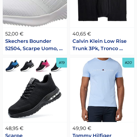
52,00 €
40,65 €
Skechers Bounder
Calvin Klein Low Rise
52504, Scarpe Uomo, …
Trunk 3Pk, Tronco …
#19
#20
48,95 €
49,90 €
Scarpe
Tommy Hilfiger