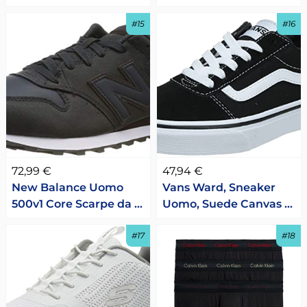
#15
#16
72,99 €
47,94 €
New Balance Uomo
Vans Ward, Sneaker
500v1 Core Scarpe da …
Uomo, Suede Canvas …
#17
#18