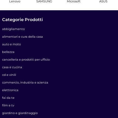
Lenovo
SAMSUNG
Microsoft
ASUS
Categorie Prodotti
abbigliamento
alimentari e cura della casa
auto e moto
bellezza
cancelleria e prodotti per ufficio
casa e cucina
cd e vinili
commercio, industria e scienza
elettronica
fai da te
film e tv
giardino e giardinaggio