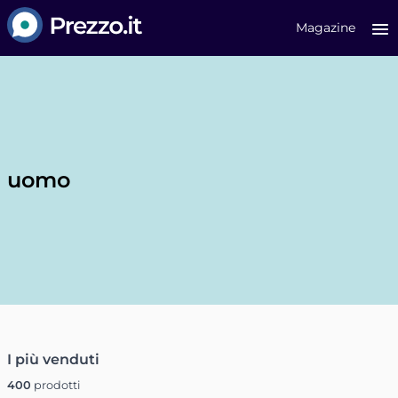
Prezzo.it
Magazine
uomo
I più venduti
400
prodotti