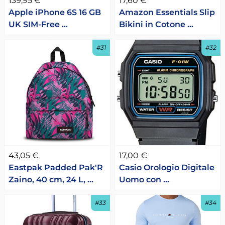
139,95 €
17,60 €
Apple iPhone 6S 16 GB
Amazon Essentials Slip
UK SIM-Free …
Bikini in Cotone …
#31
#32
43,05 €
17,00 €
Eastpak Padded Pak'R
Casio Orologio Digitale
Zaino, 40 cm, 24 L, …
Uomo con …
#33
#34