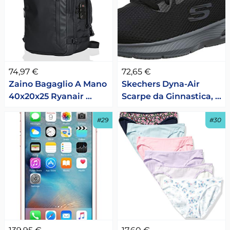
74,97 €
72,65 €
Zaino Bagaglio A Mano
Skechers Dyna-Air
40x20x25 Ryanair …
Scarpe da Ginnastica, …
#29
#30