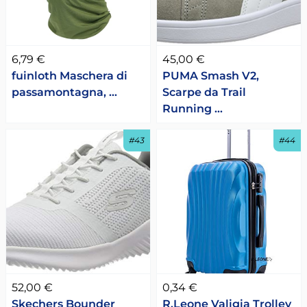
6,79 €
45,00 €
fuinloth Maschera di
PUMA Smash V2,
passamontagna, …
Scarpe da Trail
Running …
#43
#44
52,00 €
0,34 €
Skechers Bounder
R.Leone Valigia Trolley