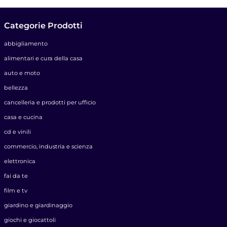
Categorie Prodotti
abbigliamento
alimentari e cura della casa
auto e moto
bellezza
cancelleria e prodotti per ufficio
casa e cucina
cd e vinili
commercio, industria e scienza
elettronica
fai da te
film e tv
giardino e giardinaggio
giochi e giocattoli