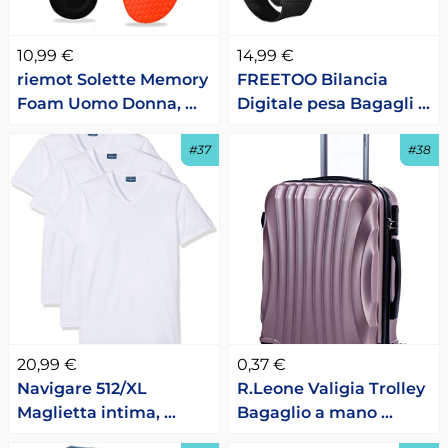
10,99 €
14,99 €
riemot Solette Memory
FREETOO Bilancia
Foam Uomo Donna, …
Digitale pesa Bagagli …
#37
#38
20,99 €
0,37 €
Navigare 512/XL
R.Leone Valigia Trolley
Maglietta intima, …
Bagaglio a mano …