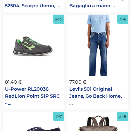
52504, Scarpe Uomo, …
Bagaglio a mano …
#45
#46
81,40 €
77,00 €
U-Power RL20036
Levi's 501 Original
RedLion Point S1P SRC
Jeans, Go Back Home,
- …
…
#47
#48