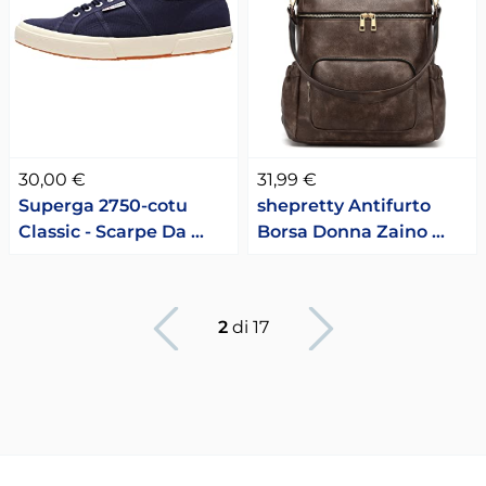
30,00 €
31,99 €
Superga 2750-cotu
shepretty Antifurto
Classic - Scarpe Da …
Borsa Donna Zaino …
Pagina precedente
Pagina succesiv
2
di 17