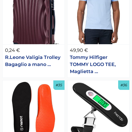
0,24 €
49,90 €
R.Leone Valigia Trolley
Tommy Hilfiger
Bagaglio a mano …
TOMMY LOGO TEE,
Maglietta …
#35
#36