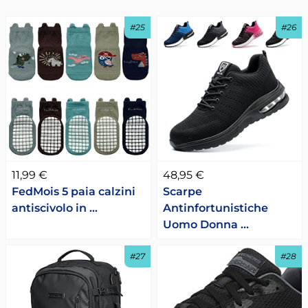
#25
#26
11,99 €
48,95 €
FedMois 5 paia calzini
Scarpe
antiscivolo in …
Antinfortunistiche
Uomo Donna …
#27
#28