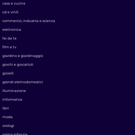
casa e cucina
cd e vinili
commercio, industria e scienza
elettronica
fai da te
film e tv
giardino e giardinaggio
giochi e giocattoli
gioielli
grandi elettrodomestici
illuminazione
informatica
libri
moda
orologi
prima infanzia