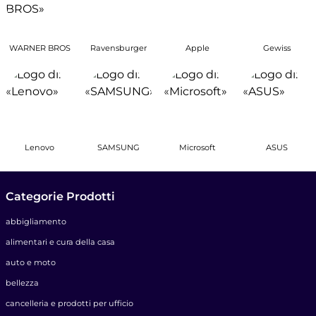
WARNER BROS
Ravensburger
Apple
Gewiss
Lenovo
SAMSUNG
Microsoft
ASUS
Categorie Prodotti
abbigliamento
alimentari e cura della casa
auto e moto
bellezza
cancelleria e prodotti per ufficio