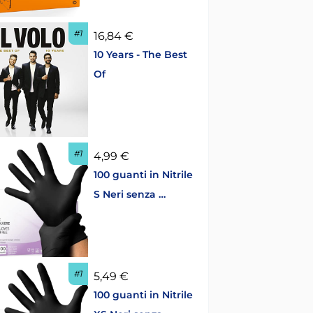
#1
16,84 €
10 Years - The Best
Of
#1
4,99 €
100 guanti in Nitrile
S Neri senza …
#1
5,49 €
100 guanti in Nitrile