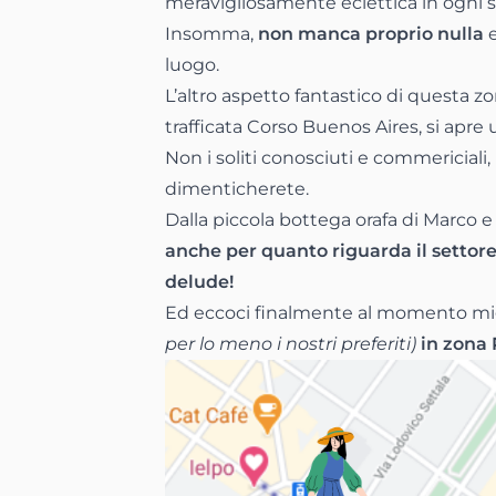
meravigliosamente eclettica in ogni 
Insomma,
non manca proprio nulla
e
luogo.
L’altro aspetto fantastico di questa z
trafficata Corso Buenos Aires, si apr
Non i soliti conosciuti e commericiali
dimenticherete.
Dalla piccola bottega orafa di Marco e
anche per quanto riguarda il settor
delude!
Ed eccoci finalmente al momento migl
per lo meno i nostri preferiti)
in zona 