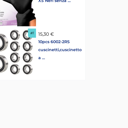
XS Neri senza …
#1
15,30 €
10pcs 6002-2RS
cuscinetti,cuscinetto
a …