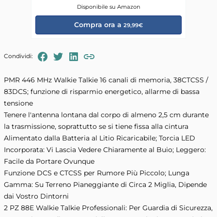
Disponibile su Amazon
Compra ora a
29,99€
FaceBook
Twitter
LinkedIn
Condividi:
Copia il link negli appunti
PMR 446 MHz Walkie Talkie 16 canali di memoria, 38CTCSS /
83DCS; funzione di risparmio energetico, allarme di bassa
tensione
Tenere l'antenna lontana dal corpo di almeno 2,5 cm durante
la trasmissione, soprattutto se si tiene fissa alla cintura
Alimentato dalla Batteria al Litio Ricaricabile; Torcia LED
Incorporata: Vi Lascia Vedere Chiaramente al Buio; Leggero:
Facile da Portare Ovunque
Funzione DCS e CTCSS per Rumore Più Piccolo; Lunga
Gamma: Su Terreno Pianeggiante di Circa 2 Miglia, Dipende
dai Vostro Dintorni
2 PZ 88E Walkie Talkie Professionali: Per Guardia di Sicurezza,