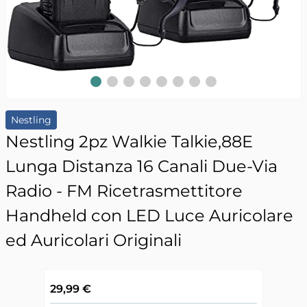
Slide 1
Slide 2
Slide 3
Slide 4
Slide 5
Slide 6
Slide 7
Slide 8
Nestling
Nestling 2pz Walkie Talkie,88E
Lunga Distanza 16 Canali Due-Via
Radio - FM Ricetrasmettitore
Handheld con LED Luce Auricolare
ed Auricolari Originali
29,99 €