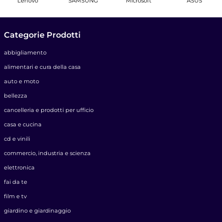
Lenovo
SAMSUNG
Microsoft
ASUS
Categorie Prodotti
abbigliamento
alimentari e cura della casa
auto e moto
bellezza
cancelleria e prodotti per ufficio
casa e cucina
cd e vinili
commercio, industria e scienza
elettronica
fai da te
film e tv
giardino e giardinaggio