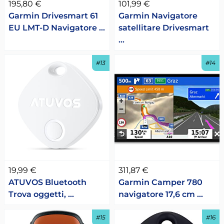
195,80 €
101,99 €
Garmin Drivesmart 61
Garmin Navigatore
EU LMT-D Navigatore …
satellitare Drivesmart
…
#13
#14
19,99 €
311,87 €
ATUVOS Bluetooth
Garmin Camper 780
Trova oggetti, …
navigatore 17,6 cm …
#15
#16