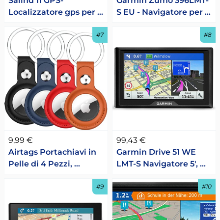
Salind 11 GPS-
Garmin Zumo 396LMT-
Localizzatore gps per …
S EU - Navigatore per …
#7
#8
9,99 €
99,43 €
Airtags Portachiavi in
Garmin Drive 51 WE
Pelle di 4 Pezzi, …
LMT-S Navigatore 5', …
#9
#10