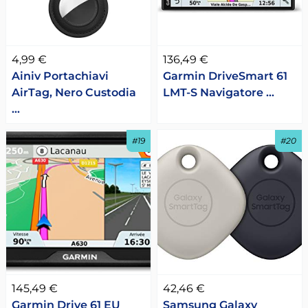
4,99 €
136,49 €
Ainiv Portachiavi
Garmin DriveSmart 61
AirTag, Nero Custodia
LMT-S Navigatore …
…
#19
#20
145,49 €
42,46 €
Garmin Drive 61 EU
Samsung Galaxy