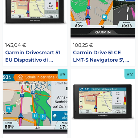
143,04 €
108,25 €
Garmin Drivesmart 51
Garmin Drive 51 CE
EU Dispositivo di …
LMT-S Navigatore 5', …
#11
#12