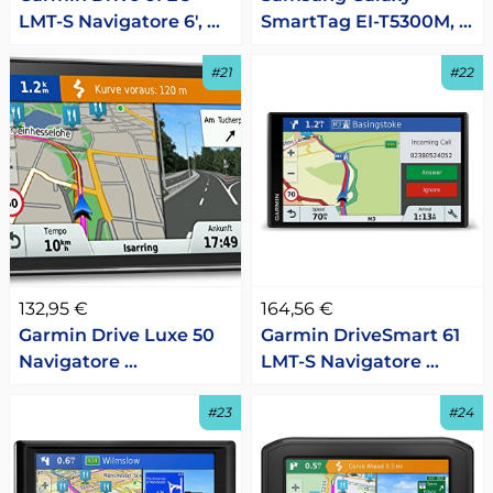
LMT-S Navigatore 6', …
SmartTag EI-T5300M, …
#21
#22
132,95 €
164,56 €
Garmin Drive Luxe 50
Garmin DriveSmart 61
Navigatore …
LMT-S Navigatore …
#23
#24