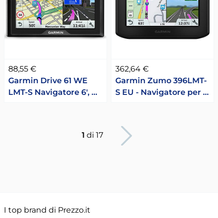
88,55 €
362,64 €
Garmin Drive 61 WE
Garmin Zumo 396LMT-
LMT-S Navigatore 6', …
S EU - Navigatore per …
Pagina succesiva
1
di 17
I top brand di Prezzo.it