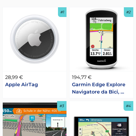
#1
#2
28,99 €
194,77 €
Apple AirTag
Garmin Edge Explore
Navigatore da Bici, …
#3
#4